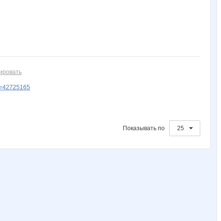
Nutka
Ocelot
Olushka)
PRE$IDENT
Rovich
Wine
ZdravPunkt
Zebra0604
ZiSA
adelnn
ировать
d=42725165
kattuxa
kys1977
la-Belle
lev-nn
lexsa08
Показывать по
25
natylek
oliskaAvto
or-ange
pollynn
stauri
Башмачки
Бесценная
Ботаник-НН
Буду
Ценный аромат