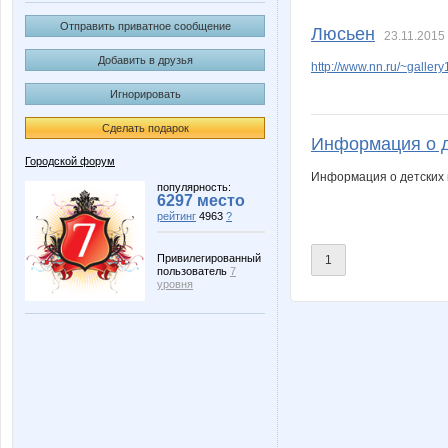
Mamaya
Margerit
Отправить приватное сообщение
Люсьен
23.11.2015 
Добавить в друзья
http://www.nn.ru/~gall
Игнорировать
Selana
Silens
Сделать подарок
Информация о д
Городской форум
Информация о детских
belkastrelka
ca
популярность:
6297 место
рейтинг
4963
?
Привилегированный
1
пользователь
7
lisa-olisa
lusa
уровня
tanya-nn1980
var