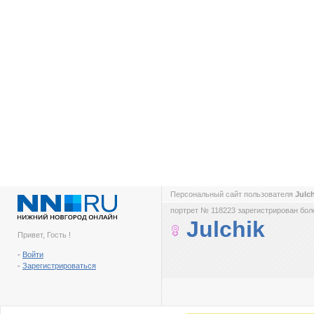
Персональный сайт пользователя
Julc
портрет № 118223 зарегистрирован боле
Julchik
Привет, Гость !
-
Войти
-
Зарегистрироваться