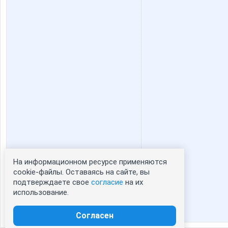
Елена АЛ
Ежоно
Лисёнок!
ЛГ
Сладкие ягодки
Солнце
923
На информационном ресурсе применяются
Статистика портрета:
cookie-файлы. Оставаясь на сайте, вы
подтверждаете свое
согласие
на их
сейчас просматривают портрет - 0
использование.
зарегистрированные пользователи
посетившие портрет за 7 дней - 0
Согласен