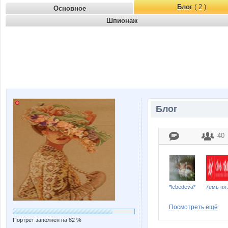
Блог
( 2 )
Основное
Шпионаж
Блог
40
*lebedeva*
7е
Посмотреть ещё
Портрет заполнен на 82 %