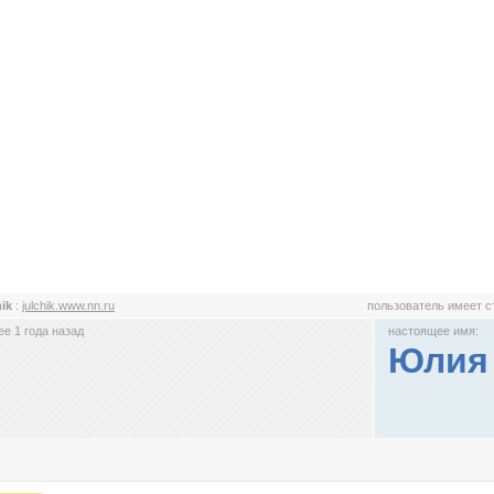
hik
:
julchik.www.nn.ru
пользователь имеет 
е 1 года назад
настоящее имя:
Юлия