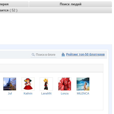
лерея
Поиск людей
вится
( 52 )
Рейтинг топ-50 блоггеров
Juf
Kathrin
LanaNN
Lonza
MILENCA