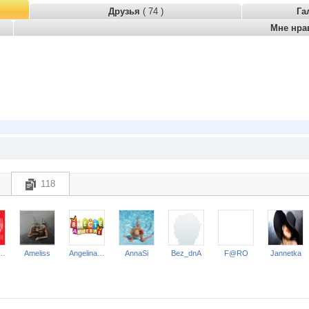
Друзья
( 74 )
Га
Мне нра
118
мь пядей
Ameliss
Angelina2307
AnnaSi
Bez_dnA
F@RO
Jannetka